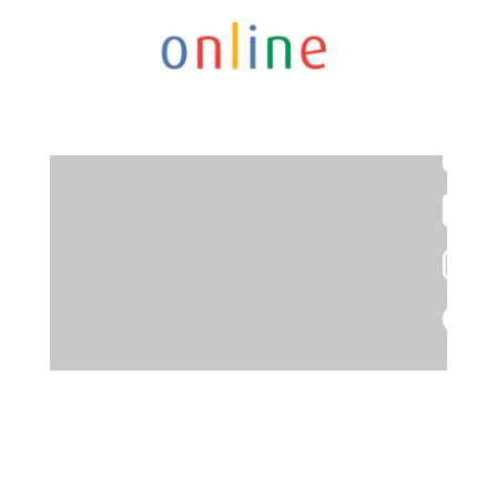
Recruitingfilm für
Auszubildende
01
Produkte